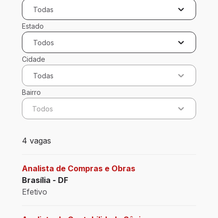
Todas
Estado
Todos
Cidade
Todas
Bairro
Todos
4 vagas encontradas para 0 filtros aplicados
4 vagas
Analista de Compras e Obras
Brasília - DF
Efetivo